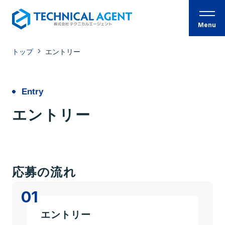
Menu
トップ
エントリー
トップページ
Company
Entry
私たちについて
代表インタビュー
エントリー
Culture
私たちの文化 -座談会-
Environment
応募の流れ
教育・制度
01
Jobs
エントリー
事業紹介