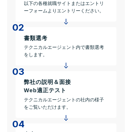
以下の各種就職サイトまたはエントリ
名古屋システム開発部
ーフォームよりエントリーください。
テクニカルサービス部
02
メカニカルデザイン部
書類選考
エンジニアリングソリューション部
テクニカルエージェント内で書類選考
IT企画営業・エンジニアリング企画営業
をします。
クラウドソリューション部
03
福岡システム開発部
コーポレート部
弊社の説明＆面接
Web適正テスト
Staff interview
テクニカルエージェントの社内の様子
テクニカルエージェントで働く意味
をご覧いただけます。
募集要項
04
よくあるご質問