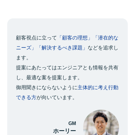
名古屋システム開発部
テクニカルサービス部
メカニカルデザイン部
顧客視点に立って
「顧客の理想」「潜在的な
エンジニアリングソリューション部
ニーズ」「解決するべき課題」
などを追求し
IT企画営業・エンジニアリング企画営業
ます。
クラウドソリューション部
提案にあたってはエンジニアとも情報を共有
福岡システム開発部
し、最適な案を提案します。
コーポレート部
御用聞きにならないように
主体的に考え行動
Staff interview
できる方
が向いています。
テクニカルエージェントで働く意味
募集要項
GM
ホーリー
よくあるご質問