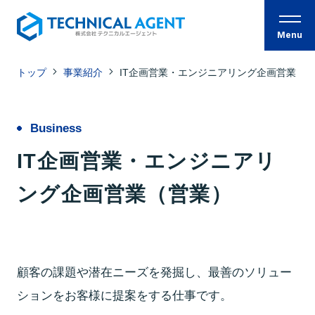
Menu
トップ
事業紹介
IT企画営業・エンジニアリング企画営業
トップページ
Company
Business
私たちについて
代表インタビュー
IT企画営業・エンジニアリ
Culture
ング企画営業（営業）
私たちの文化 -座談会-
Environment
教育・制度
顧客の課題や潜在ニーズを発掘し、最善のソリュー
Jobs
ションをお客様に提案をする仕事です。
事業紹介