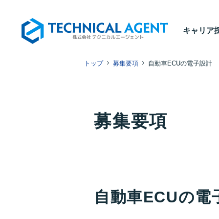
Culture
キャリア
キャリア
私たちの文化 -座談会-
トップ
募集要項
自動車ECUの電子設計
Environment
教育・制度
募集要項
自動車ECUの電