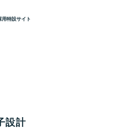
テクニカルサービス部
メカニカルデザイン部
採用特設サイト
採用特設サイト
エンジニアリングソリューション部
IT企画営業・エンジニアリング企画営業
クラウドソリューション部
福岡システム開発部
コーポレート部
Staff interview
テクニカルエージェントで働く意味
子設計