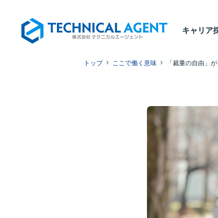
Culture
キャリア
キャリア
私たちの文化 -座談会-
トップ
ここで働く意味
「裁量の自由」が
Environment
教育・制度