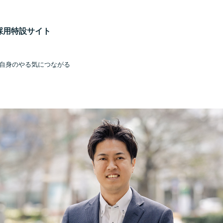
テクニカルサービス部
メカニカルデザイン部
採用特設サイト
採用特設サイト
エンジニアリングソリューション部
IT企画営業・エンジニアリング企画営業
自身のやる気につながる
クラウドソリューション部
福岡システム開発部
コーポレート部
Staff interview
テクニカルエージェントで働く意味